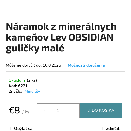
á
j
s
Náramok z minerálnych
ť
kameňov Lev OBSIDIAN
?
guličky malé
Môžeme doručiť do:
10.8.2026
Možnosti doručenia
HĽADAŤ
Skladom
(2 ks)
Kód:
6271
Značka:
Minerály
O
d
p
€8
DO KOŠÍKA
/ ks
o
Jednotková
r
cena:
ú
Opýtať sa
Zdieľať