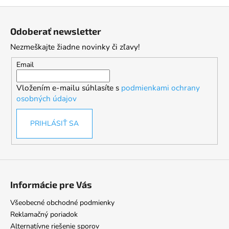
Z
á
Odoberať newsletter
p
Nezmeškajte žiadne novinky či zľavy!
ä
t
Email
i
Vložením e-mailu súhlasíte s
podmienkami ochrany
e
osobných údajov
PRIHLÁSIŤ SA
Informácie pre Vás
Všeobecné obchodné podmienky
Reklamačný poriadok
Alternatívne riešenie sporov