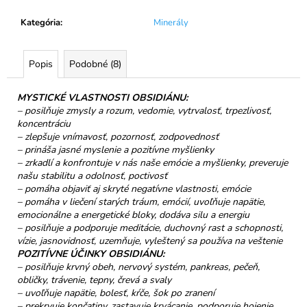
č
a
Kategória
:
Minerály
m
e
Popis
Podobné (8)
TATRANSKÁ
MYSTICKÉ VLASTNOSTI OBSIDIÁNU:
CHATOVÁ
ZMES
– posilňuje zmysly a rozum, vedomie, vytrvalosť, trpezlivosť,
BYLINNÝ
koncentráciu
ČAJ
– zlepšuje vnímavosť, pozornosť, zodpovednosť
40G
– prináša jasné myslenie a pozitívne myšlienky
– zrkadlí a konfrontuje v nás naše emócie a myšlienky, preveruje
€6,50
našu stabilitu a odolnosť, poctivosť
– pomáha objaviť aj skryté negatívne vlastnosti, emócie
– pomáha v liečení starých tráum, emócií, uvoľňuje napätie,
emocionálne a energetické bloky, dodáva silu a energiu
– posilňuje a podporuje meditácie, duchovný rast a schopnosti,
vízie, jasnovidnosť, uzemňuje, vyleštený sa používa na veštenie
POZITÍVNE ÚČINKY OBSIDIÁNU:
– posilňuje krvný obeh, nervový systém, pankreas, pečeň,
obličky, trávenie, tepny, črevá a svaly
– uvoľňuje napätie, bolesť, kŕče, šok po zranení
– prekrvuje končatiny, zastavuje krvácanie, podporuje hojenie,