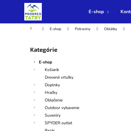
K
Prejsť
na
o
E-shop
Kont
obsah
Späť
Späť
š
do
do
í
Domov
E-shop
Potraviny
Oblátky
obchodu
obchodu
k
B
o
Preskočiť
Kategórie
č
kategórie
n
E-shop
ý
Košiarik
p
Drevené vrtuľky
a
Doplnky
n
Hračky
e
Oblečenie
l
Outdoor vybavenie
Suveníry
SPYDER outlet
Bazár