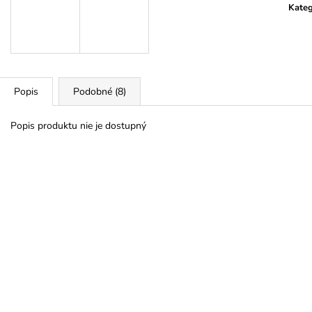
HOREC KOREŇ
PROMENÁDA M
Kateg
SRDIEČKO
€10
€3,50
Popis
Podobné (8)
Popis produktu nie je dostupný