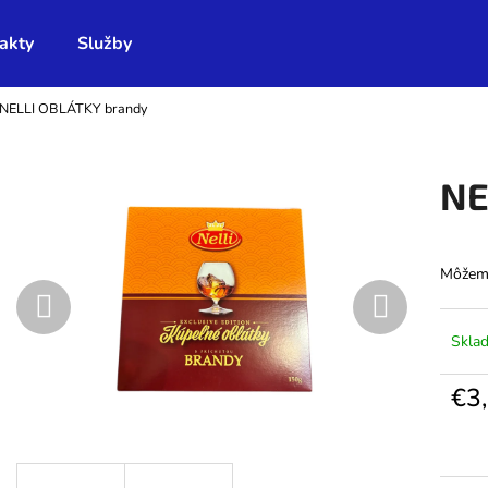
akty
Služby
NELLI OBLÁTKY brandy
Čo potrebujete nájsť?
NE
HĽADAŤ
Môžeme
Odporúčame
Skla
€3
Jedno
cena: