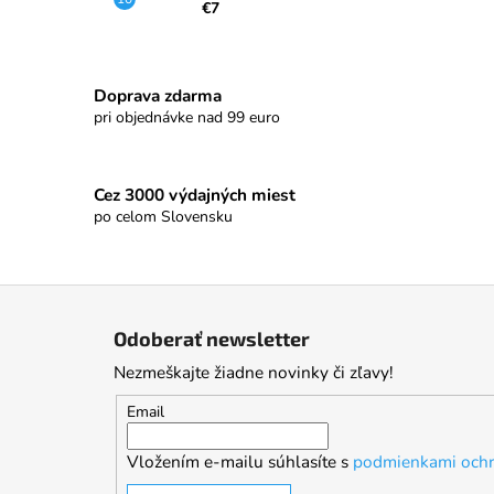
€7
Doprava zdarma
pri objednávke nad 99 euro
Cez 3000 výdajných miest
po celom Slovensku
Z
á
Odoberať newsletter
p
Nezmeškajte žiadne novinky či zľavy!
ä
t
Email
i
Vložením e-mailu súhlasíte s
podmienkami ochr
e