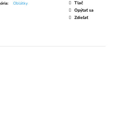
LIEČNA ČOKOLÁDA
Tlač
ória
:
Oblátky
Opýtať sa
Zdieľať