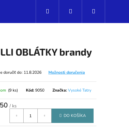
Hľadať
Prihlásenie
Nákupný
košík
LLI OBLÁTKY brandy
 doručiť do:
11.8.2026
Možnosti doručenia
dom
(9 ks)
Kód:
9050
Značka:
Vysoké Tatry
,50
/ ks
tková
Nasledujúce
DO KOŠÍKA