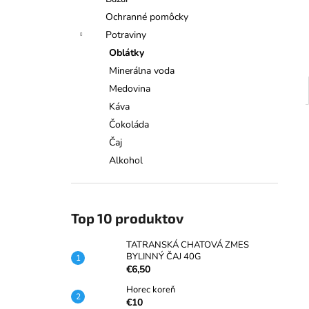
TATRANSKÁ CHATOVÁ ZMES
BYLINNÝ ČAJ 40G
Ochranné pomôcky
€6,50
Potraviny
Oblátky
Minerálna voda
Medovina
Káva
Čokoláda
Čaj
Alkohol
Top 10 produktov
TATRANSKÁ CHATOVÁ ZMES
BYLINNÝ ČAJ 40G
€6,50
Horec koreň
€10