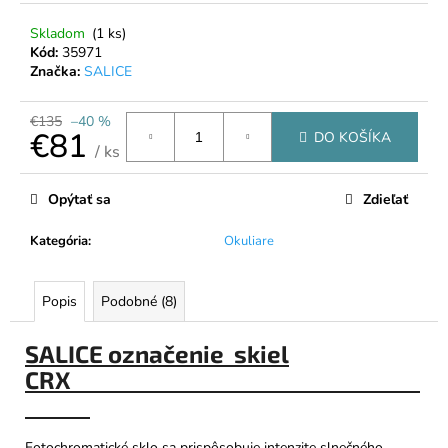
č
a
Skladom
(1 ks)
m
Kód:
35971
e
Značka:
SALICE
€135
–40 %
TATRANSKÁ
€81
DO KOŠÍKA
CHATOVÁ
/ ks
ZMES
Jednotková
BYLINNÝ
cena:
ČAJ
Opýtať sa
Zdieľať
40G
€6,50
Kategória
:
Okuliare
Popis
Podobné (8)
SALICE označenie skiel
CRX
Fotochromatické sklo sa prispôsobuje intenzite slnečného