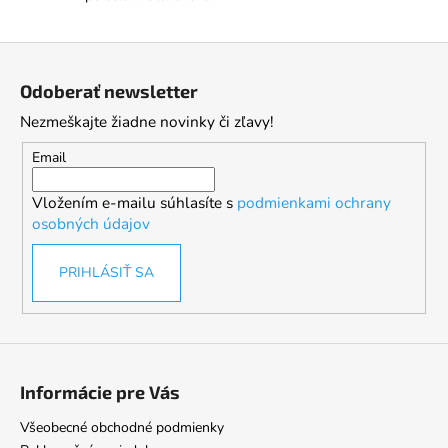
Z
á
Odoberať newsletter
p
Nezmeškajte žiadne novinky či zľavy!
ä
t
Email
i
Vložením e-mailu súhlasíte s
podmienkami ochrany
e
osobných údajov
PRIHLÁSIŤ SA
Informácie pre Vás
Všeobecné obchodné podmienky