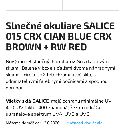
á
j
s
Slnečné okuliare SALICE
ť
015 CRX CIAN BLUE CRX
?
BROWN + RW RED
Nový model slnečných okuliarov. So zrkadlovými
HĽADAŤ
sklami. Balené v boxe s ďalšími dvoma náhradnými
sklami - číre a CRX fotochromatické sklá, s
odnímateľnými farebnými bočnicami a spodnou
obrubou.
O
d
Všetky sklá SALICE
majú ochranu minimálne UV
p
400. UV faktor 400 znamená, že sklo odráža
o
ultrafialové spektrum UVA, UVB a UVC..
r
ú
Môžeme doručiť do:
12.8.2026
Možnosti doručenia