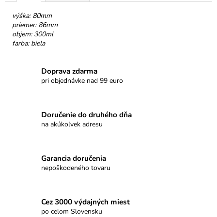
č
a
výška: 80mm
m
priemer: 86mm
e
objem: 300ml
farba: biela
PROMENÁDA
HORKÁ
Doprava zdarma
ČOKOLÁDA
pri objednávke nad 99 euro
SRDIEČKO
€3,50
Doručenie do druhého dňa
na akúkoľvek adresu
Garancia doručenia
nepoškodeného tovaru
Cez 3000 výdajných miest
po celom Slovensku