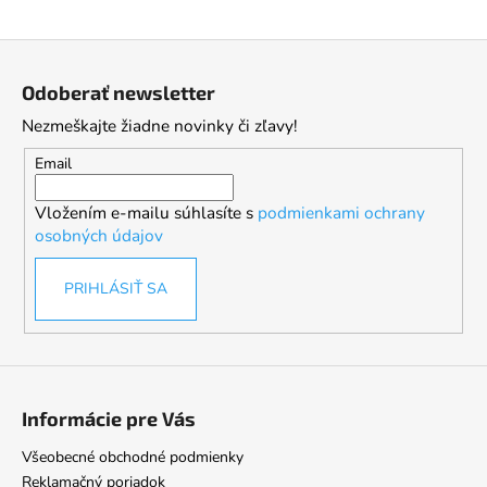
Z
á
Odoberať newsletter
p
Nezmeškajte žiadne novinky či zľavy!
ä
t
Email
i
Vložením e-mailu súhlasíte s
podmienkami ochrany
e
osobných údajov
PRIHLÁSIŤ SA
Informácie pre Vás
Všeobecné obchodné podmienky
Reklamačný poriadok