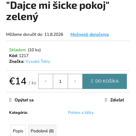
"Dajce mi šicke pokoj"
á
zelený
j
s
ť
Môžeme doručiť do:
11.8.2026
Možnosti doručenia
?
Skladom
(10 ks)
Kód:
1217
Značka:
Vysoké Tatry
HĽADAŤ
€14
DO KOŠÍKA
/ ks
Jednotková
cena:
O
Opýtať sa
Zdieľať
d
p
Kategória
:
Poháre a šálky
o
r
ú
Popis
Podobné (8)