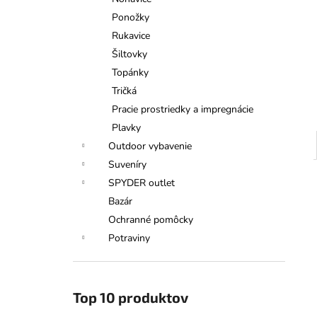
TATRANSKÁ CHATOVÁ ZMES
BYLINNÝ ČAJ 40G
Ponožky
€6,50
Rukavice
Šiltovky
Topánky
Tričká
Pracie prostriedky a impregnácie
Plavky
Outdoor vybavenie
Suveníry
SPYDER outlet
Bazár
Ochranné pomôcky
Potraviny
Top 10 produktov