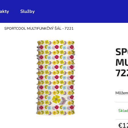
akty
Služby
SPORTCOOL MULTIFUNKČNÝ ŠÁL - 7221
Čo potrebujete nájsť?
SP
HĽADAŤ
MU
72
Odporúčame
Môžeme
Skla
€1