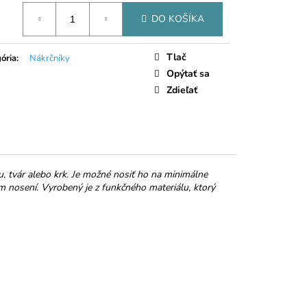
NKY MALINY V
tková
 ČOKOLÁDE
DO KOŠÍKA
Tlač
ória
:
Nákrčníky
Opýtať sa
Zdieľať
u, tvár alebo krk. Je možné nosiť ho na minimálne
m nosení. Vyrobený je z funkčného materiálu, ktorý