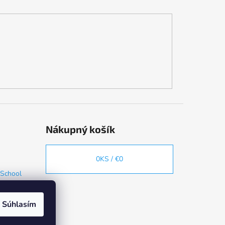
Nákupný košík
0
KS /
€0
 School
Súhlasím