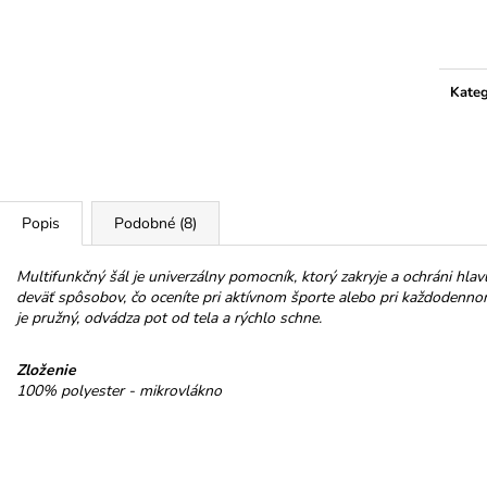
HOREC KOREŇ
NELLI TROJHRÁ
Jedno
MLIEČNEJ 32%
€10
cena:
€3,50
Kateg
Popis
Podobné (8)
Multifunkčný šál je univerzálny pomocník, ktorý zakryje a ochráni hlav
deväť spôsobov, čo oceníte pri aktívnom športe alebo pri každodenno
je pružný, odvádza pot od tela a rýchlo schne.
Zloženie
100% polyester - mikrovlákno