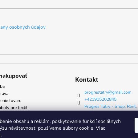
any osobných údajov
nakupovať
Kontakt
tba
progrestatry
@
gmail.com
rava
+421905202845
enie tovaru
Progres Tatry - Shop, Rent,
oly pre textil
& Servis
progrestatry
benie obsahu a reklám, poskytovanie funkcií sociálnych
lýzu návštevnosti používame súbory cookie. Viac
u
.