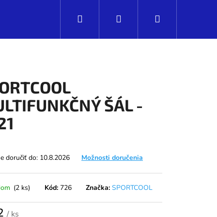
Hľadať
Prihlásenie
Nákupný
košík
ORTCOOL
LTIFUNKČNÝ ŠÁL -
21
 doručiť do:
10.8.2026
Možnosti doručenia
dom
(2 ks)
Kód:
726
Značka:
SPORTCOOL
Nasledujúce
2
/ ks