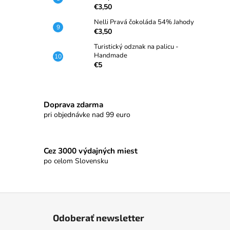
€3,50
Nelli Pravá čokoláda 54% Jahody
€3,50
Turistický odznak na palicu -
Handmade
€5
Doprava zdarma
pri objednávke nad 99 euro
Cez 3000 výdajných miest
po celom Slovensku
Z
á
Odoberať newsletter
p