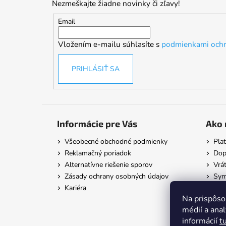
Nezmeškajte žiadne novinky či zľavy!
ä
t
Email
i
Vložením e-mailu súhlasíte s
podmienkami ochr
e
PRIHLÁSIŤ SA
Informácie pre Vás
Ako 
Všeobecné obchodné podmienky
Pla
Reklamačný poriadok
Dop
Alternatívne riešenie sporov
Vrát
Zásady ochrany osobných údajov
Symb
Kariéra
Na prispôso
médií a ana
informácií
t