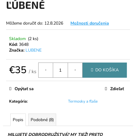
ĽÚBENÉ
á
j
s
Môžeme doručiť do:
12.8.2026
Možnosti doručenia
ť
?
Skladom
(2 ks)
Kód:
3648
Značka:
LUBENE
€35
DO KOŠÍKA
HĽADAŤ
/ ks
Jednotková
cena:
Opýtať sa
Zdieľať
O
Kategória
:
Termosky a fľaše
d
p
o
Popis
Podobné (8)
r
ú
MILUJETE DOBRODRUŽSTVÁ? MY TIEŽ! PRETO