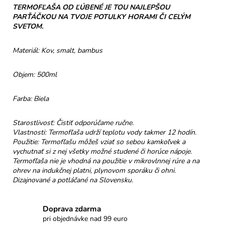
č
TERMOFĽAŠA OD ĽÚBENÉ JE TOU NAJLEPŠOU
a
PARŤÁČKOU NA TVOJE POTULKY HORAMI ČI CELÝM
m
SVETOM.
e
Materiál: Kov, smalt, bambus
TURISTICKÝ
ODZNAK
Objem: 500ml
NA
PALICU
-
Farba: Biela
HANDMADE
€5
Starostlivosť: Čistiť odporúčame ručne.
Vlastnosti: Termofľaša udrží teplotu vody takmer 12 hodín.
Použitie: Termofľašu môžeš vziať so sebou kamkoľvek a
vychutnať si z nej všetky možné studené či horúce nápoje.
Termofľaša nie je vhodná na použitie v mikrovlnnej rúre a na
ohrev na indukčnej platni, plynovom sporáku či ohni.
Dizajnované a potláčané na Slovensku.
Doprava zdarma
pri objednávke nad 99 euro