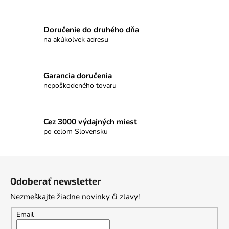
Doručenie do druhého dňa
na akúkoľvek adresu
Garancia doručenia
nepoškodeného tovaru
Cez 3000 výdajných miest
po celom Slovensku
Z
á
Odoberať newsletter
p
Nezmeškajte žiadne novinky či zľavy!
ä
t
Email
i