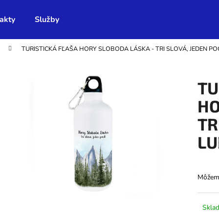
akty
Služby
TURISTICKÁ FĽAŠA HORY SLOBODA LÁSKA - TRI SLOVÁ, JEDEN PO
Čo potrebujete nájsť?
TU
HĽADAŤ
HO
TR
Odporúčame
LU
Môžeme
Skla