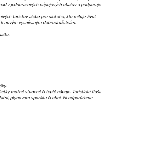
dpad z jednorazových nápojových obalov a podporuje
nivých turistov alebo pre niekoho, kto miluje život
udí k novým vysnívaným dobrodružstvám.
altu.
šky.
etky možné studené či teplé nápoje. Turistická fľaša
 platni, plynovom sporáku či ohni. Neodporúčame