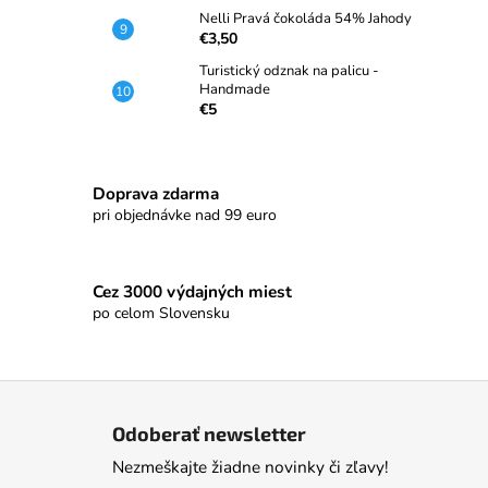
Nelli Pravá čokoláda 54% Jahody
€3,50
Turistický odznak na palicu -
Handmade
€5
Doprava zdarma
pri objednávke nad 99 euro
Cez 3000 výdajných miest
po celom Slovensku
Z
á
Odoberať newsletter
p
Nezmeškajte žiadne novinky či zľavy!
ä