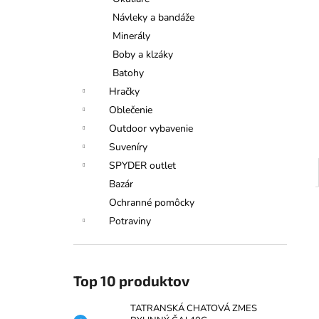
TATRANSKÁ CHATOVÁ ZMES
BYLINNÝ ČAJ 40G
Návleky a bandáže
€6,50
Minerály
Boby a klzáky
Batohy
Hračky
Oblečenie
Outdoor vybavenie
Suveníry
SPYDER outlet
Bazár
Ochranné pomôcky
Potraviny
Top 10 produktov
TATRANSKÁ CHATOVÁ ZMES