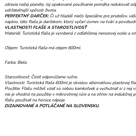
zdravia našej planéty. Jej opakované používanie pomáha redukovať o
udržateľnejší spôsob života.
PERFEKTNÝ DARČEK:
Či už hľadáš niečo špeciálne pre priateľov, váš
naplno, táto fľaša je darčekom, ktorý vyčarí úsmev na tvári a povzb
VLASTNOSTI FĽAŠE
A STAROSTLIVOSŤ
Materiál: Turistická fľaša je vyrobená z odľahčenej nerezovej ocele a sm
Objem: Turistická fľaša má objem 600ml.
Farba: Biela
Starostlivosť: Čistiť odporúčame ručne.
Vlastnosti: Turistická fľaša 600ml je skvelou alternatívou plastovej fľa
Použitie: Fľašu môžeš vziať so sebou kamkoľvek a vychutnať si z nej vš
nie je vhodná na použitie v mikrovlnnej rúre a na ohrev na indukčnej
fľašu používať na horúce nápoje.
DIZAJNOVANÉ A POTLÁČANÉ NA SLOVENSKU.