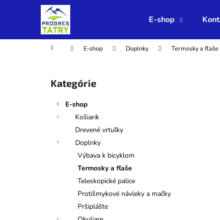
K
Prejsť
na
o
E-shop
Kont
obsah
Späť
Späť
š
do
do
í
Domov
E-shop
Doplnky
Termosky a fľaše
obchodu
obchodu
k
B
o
Preskočiť
Kategórie
č
kategórie
n
E-shop
ý
Košiarik
p
Drevené vrtuľky
a
Doplnky
n
Výbava k bicyklom
e
Termosky a fľaše
l
Teleskopické palice
Protišmykové návleky a mačky
Pršiplášte
Okuliare