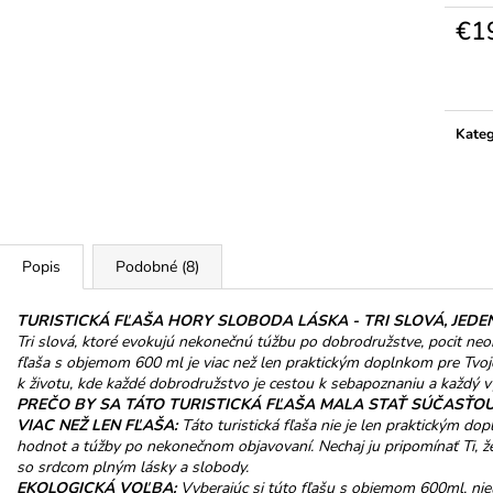
HOREC KOREŇ
NELLI TROJHRÁ
MLIEČNEJ 32%
€1
€10
€3,50
Jedno
cena:
Kateg
Popis
Podobné (8)
TURISTICKÁ FĽAŠA HORY SLOBODA LÁSKA - TRI SLOVÁ, JEDE
Tri slová, ktoré evokujú nekonečnú túžbu po dobrodružstve, pocit ne
fľaša s objemom 600 ml je viac než len praktickým doplnkom pre Tvoj
k životu, kde každé dobrodružstvo je cestou k sebapoznaniu a každý v
PREČO BY SA TÁTO TURISTICKÁ FĽAŠA MALA STAŤ SÚČASŤOU
VIAC NEŽ LEN FĽAŠA:
Táto turistická fľaša nie je len praktickým dop
hodnot a túžby po nekonečnom objavovaní. Nechaj ju pripomínať Ti, že n
so srdcom plným lásky a slobody.
EKOLOGICKÁ VOĽBA:
Vyberajúc si túto fľašu s objemom 600ml, niel