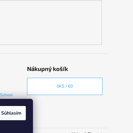
Nákupný košík
0
KS /
€0
 School
Súhlasím