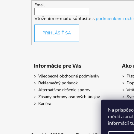
t
Email
i
Vložením e-mailu súhlasíte s
podmienkami ochr
e
PRIHLÁSIŤ SA
Informácie pre Vás
Ako 
Všeobecné obchodné podmienky
Pla
Reklamačný poriadok
Dop
Alternatívne riešenie sporov
Vrát
Zásady ochrany osobných údajov
Symb
Kariéra
Na prispôso
médií a ana
informácií
t