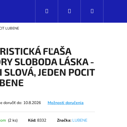
Hľadať
Prihlásenie
Nákupný
CIT LUBENE
košík
RISTICKÁ FĽAŠA
RY SLOBODA LÁSKA -
I SLOVÁ, JEDEN POCIT
BENE
 doručiť do:
10.8.2026
Možnosti doručenia
Nasledujúce
dom
(2 ks)
Kód:
8332
Značka:
LUBENE