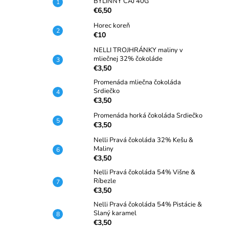
BYLINNÝ ČAJ 40G
€6,50
Horec koreň
€10
NELLI TROJHRÁNKY maliny v
mliečnej 32% čokoláde
€3,50
Promenáda mliečna čokoláda
Srdiečko
€3,50
Promenáda horká čokoláda Srdiečko
€3,50
Nelli Pravá čokoláda 32% Kešu &
Maliny
€3,50
Nelli Pravá čokoláda 54% Višne &
Ríbezle
€3,50
Nelli Pravá čokoláda 54% Pistácie &
Slaný karamel
€3,50