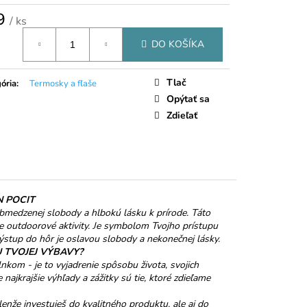
NKY MALINY V
 ČOKOLÁDE
9
/ ks
tková
DO KOŠÍKA
Tlač
ória
:
Termosky a fľaše
Opýtať sa
Zdieľať
N POCIT
obmedzenej slobody a hlbokú lásku k prírode. Táto
e outdoorové aktivity. Je symbolom Tvojho prístupu
ýstup do hôr je oslavou slobody a nekonečnej lásky.
 TVOJEJ VÝBAVY?
lnkom - je to vyjadrenie spôsobu života, svojich
ajkrajšie výhľady a zážitky sú tie, ktoré zdieľame
enže investuješ do kvalitného produktu, ale aj do