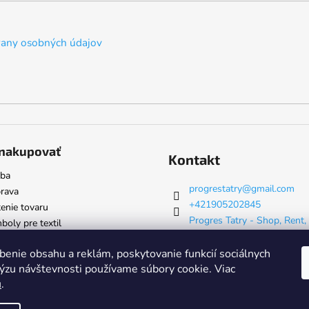
any osobných údajov
nakupovať
Kontakt
tba
progrestatry
@
gmail.com
rava
+421905202845
enie tovaru
Progres Tatry - Shop, Rent,
oly pre textil
& Servis
progrestatry
benie obsahu a reklám, poskytovanie funkcií sociálnych
lýzu návštevnosti používame súbory cookie. Viac
u
.