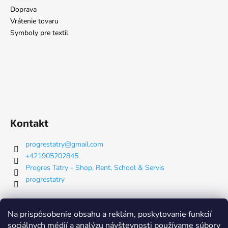
Doprava
Vrátenie tovaru
Symboly pre textil
Kontakt
progrestatry
@
gmail.com
+421905202845
Progres Tatry - Shop, Rent, School & Servis
progrestatry
Nákupný košík
Na prispôsobenie obsahu a reklám, poskytovanie funkcií
sociálnych médií a analýzu návštevnosti používame súbory