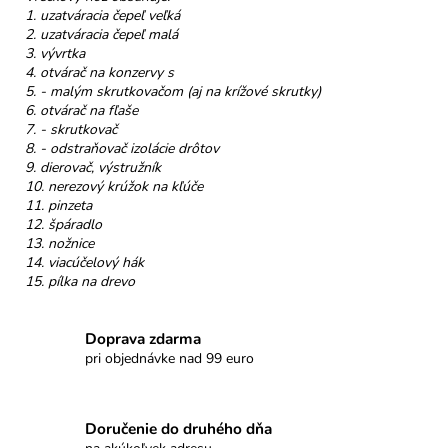
č
1. uzatváracia čepeľ veľká
a
2. uzatváracia čepeľ malá
m
3. vývrtka
e
4. otvárač na konzervy s
5. - malým skrutkovačom (aj na krížové skrutky)
6. otvárač na fľaše
NELLI
7. - skrutkovač
PRAVÁ
8. - odstraňovač izolácie drôtov
ČOKOLÁDA
9. dierovač, výstružník
32%
10. nerezový krúžok na kľúče
KEŠU
11. pinzeta
&
12. špáradlo
MALINY
13. nožnice
€3,50
14. viacúčelový hák
15. pílka na drevo
Doprava zdarma
pri objednávke nad 99 euro
Doručenie do druhého dňa