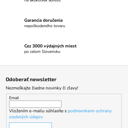
na akúkoľvek adresu
Garancia doručenia
nepoškodeného tovaru
Cez 3000 výdajných miest
po celom Slovensku
Z
á
Odoberať newsletter
p
Nezmeškajte žiadne novinky či zľavy!
ä
t
Email
i
Vložením e-mailu súhlasíte s
podmienkami ochrany
e
osobných údajov