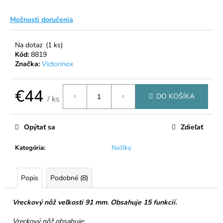
á
Možnosti doručenia
j
s
Na dotaz
(1 ks)
ť
Kód:
8819
?
Značka:
Victorinox
€44
DO KOŠÍKA
/ ks
Jednotková
HĽADAŤ
cena:
Opýtať sa
Zdieľať
Kategória
:
Nožíky
O
d
Popis
Podobné (8)
p
o
r
Vreckový nôž veľkosti 91 mm. Obsahuje 15 funkcií.
ú
Vreckový nôž obsahuje: