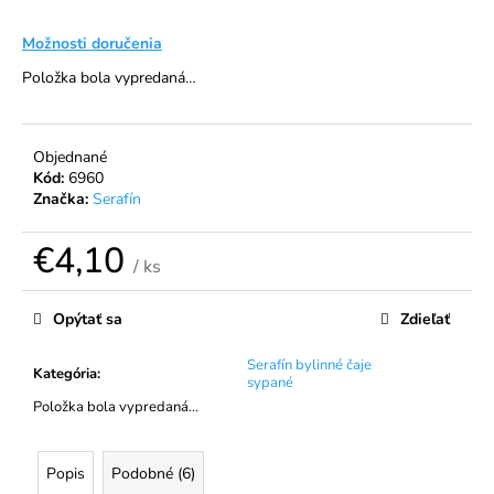
á
Možnosti doručenia
j
Položka bola vypredaná…
s
ť
?
Objednané
Kód:
6960
Značka:
Serafín
€4,10
HĽADAŤ
/ ks
Jednotková
cena:
Opýtať sa
Zdieľať
O
Serafín bylinné čaje
d
Kategória
:
sypané
p
Položka bola vypredaná…
o
r
ú
Popis
Podobné (6)