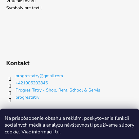
Vrátenie tovaru
Symboly pre textil
Kontakt
progrestatry
@
gmail.com
+421905202845
Progres Tatry - Shop, Rent, School & Servis
progrestatry
Na prispôsobenie obsahu a reklám, poskytovanie funkcií
Nákupný košík
sociálnych médií a analýzu návštevnosti používame súbory
cookie. Viac informácií
tu
.
0
KS /
€0