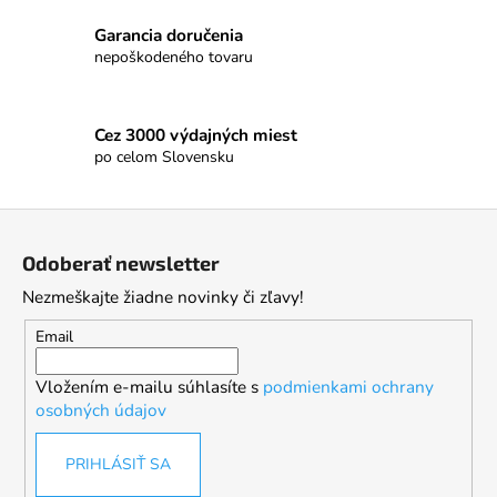
Garancia doručenia
nepoškodeného tovaru
Cez 3000 výdajných miest
po celom Slovensku
Z
á
Odoberať newsletter
p
Nezmeškajte žiadne novinky či zľavy!
ä
t
Email
i
Vložením e-mailu súhlasíte s
podmienkami ochrany
e
osobných údajov
PRIHLÁSIŤ SA