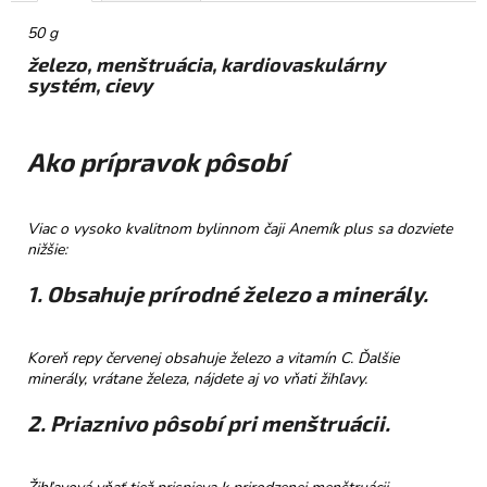
č
a
50 g
m
železo, menštruácia, kardiovaskulárny
e
systém, cievy
PROMENÁDA
MLIEČNA
Ako prípravok pôsobí
ČOKOLÁDA
SRDIEČKO
€3,50
Viac o vysoko kvalitnom bylinnom čaji Anemík plus sa dozviete
nižšie:
1. Obsahuje prírodné železo a minerály.
Koreň repy červenej obsahuje železo a vitamín C. Ďalšie
minerály, vrátane železa, nájdete aj vo vňati žihľavy.
2. Priaznivo pôsobí pri menštruácii.