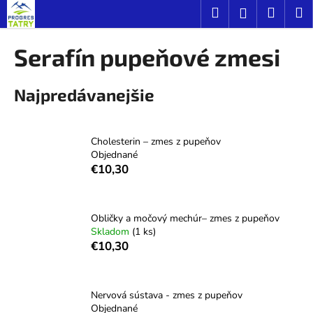
K
Prejsť
Hľadať
Náku
M
Prihláseni
na
o
obsah
Späť
Späť
košík
š
Serafín pupeňové zmesi
í
Č
k
Najpredávanejšie
o
p
o
Cholesterin – zmes z pupeňov
t
Objednané
r
€10,30
e
b
u
Obličky a močový mechúr– zmes z pupeňov
Skladom
(1 ks)
j
€10,30
e
t
e
Nervová sústava - zmes z pupeňov
Objednané
n