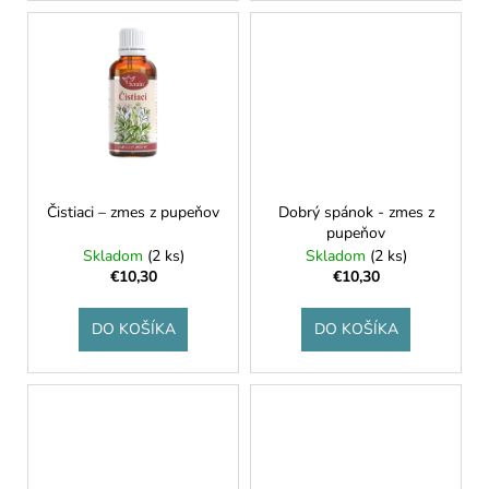
v
Čistiaci – zmes z pupeňov
Dobrý spánok - zmes z
pupeňov
Skladom
(2 ks)
Skladom
(2 ks)
€10,30
€10,30
DO KOŠÍKA
DO KOŠÍKA