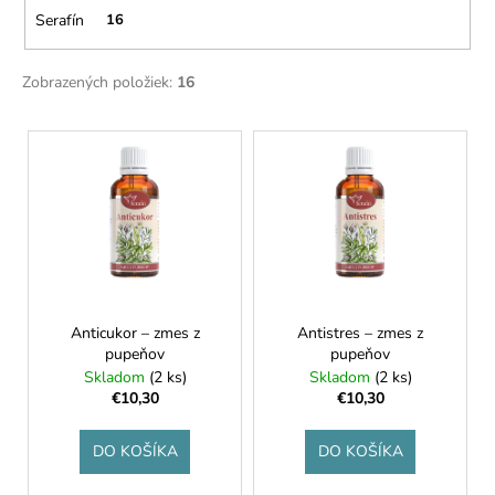
č
v
Serafín
16
a
m
e
Zobrazených položiek:
16
V
NELLI
PRAVÁ
ý
ČOKOLÁDA
p
54%
VIŠNE
i
&
s
RÍBEZLE
p
€3,50
r
o
Anticukor – zmes z
Antistres – zmes z
pupeňov
pupeňov
d
Skladom
(2 ks)
Skladom
(2 ks)
u
€10,30
€10,30
k
t
DO KOŠÍKA
DO KOŠÍKA
o