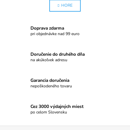
á
HORE
v
n
l
k
o
á
v
d
Doprava zdarma
a
a
pri objednávke nad 99 euro
n
c
i
i
e
e
Doručenie do druhého dňa
p
na akúkoľvek adresu
r
v
k
Garancia doručenia
y
nepoškodeného tovaru
v
ý
p
Cez 3000 výdajných miest
i
po celom Slovensku
s
u
Z