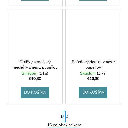
Obličky a močový
Pečeňový detox –zmes z
mechúr– zmes z pupeňov
pupeňov
Skladom
(1 ks)
Skladom
(2 ks)
€10,30
€10,30
DO KOŠÍKA
DO KOŠÍKA
S
1
2
t
r
16
položiek celkom
O