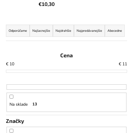
€10,30
á
j
s
R
ť
a
Odporúčame
Najlacnejšie
Najdrahšie
Najpredávanejšie
Abecedne
?
d
e
n
Cena
i
€
10
€
11
HĽADAŤ
e
p
r
o
O
d
d
Na sklade
13
p
u
o
k
r
Značky
t
ú
o