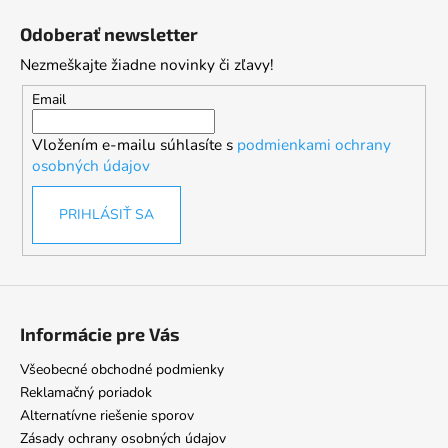
á
Odoberať newsletter
p
Nezmeškajte žiadne novinky či zľavy!
ä
t
Email
i
Vložením e-mailu súhlasíte s
podmienkami ochrany
e
osobných údajov
PRIHLÁSIŤ SA
Informácie pre Vás
Všeobecné obchodné podmienky
Reklamačný poriadok
Alternatívne riešenie sporov
Zásady ochrany osobných údajov