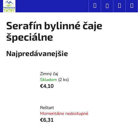
K
Prejsť
Hľadať
Náku
M
Prihláseni
na
o
obsah
Späť
Späť
košík
š
Serafín bylinné čaje
í
Č
špeciálne
k
o
p
Najpredávanejšie
o
t
r
Zimný čaj
Skladom
(2 ks)
e
€4,10
b
u
j
Reštart
e
Momentálne nedostupné
€6,31
t
e
n