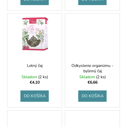
o
v
Letný čaj
Odkyslenie organizmu -
bylinný čaj
Skladom
(2 ks)
Skladom
(2 ks)
€4,10
€6,66
DO KOŠÍKA
DO KOŠÍKA