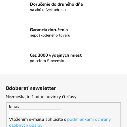
Doručenie do druhého dňa
i
na akúkoľvek adresu
e
p
r
Garancia doručenia
v
nepoškodeného tovaru
k
y
v
Cez 3000 výdajných miest
ý
po celom Slovensku
p
i
s
Z
u
á
Odoberať newsletter
p
Nezmeškajte žiadne novinky či zľavy!
ä
t
Email
i
Vložením e-mailu súhlasíte s
podmienkami ochrany
e
osobných údajov