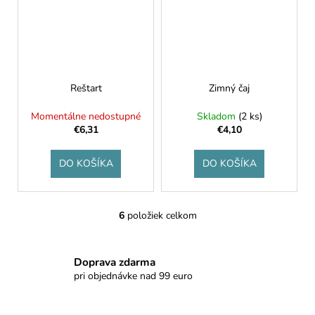
Reštart
Zimný čaj
Momentálne nedostupné
Skladom
(2 ks)
€6,31
€4,10
DO KOŠÍKA
DO KOŠÍKA
6
položiek celkom
O
v
l
Doprava zdarma
á
pri objednávke nad 99 euro
d
a
c