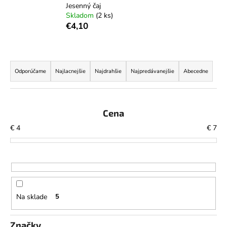
Jesenný čaj
á
Skladom
(2 ks)
j
€4,10
s
ť
R
?
a
Odporúčame
Najlacnejšie
Najdrahšie
Najpredávanejšie
Abecedne
d
e
n
Cena
HĽADAŤ
i
€
4
€
7
e
p
O
r
d
o
p
d
o
Na sklade
5
u
r
k
ú
Značky