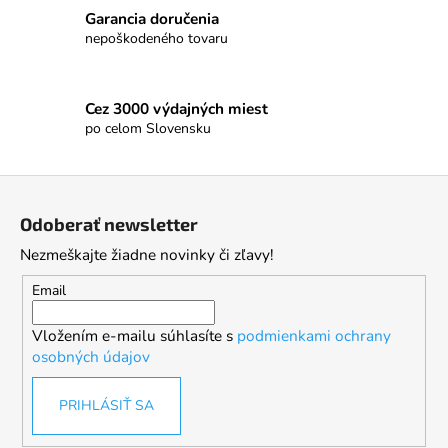
Garancia doručenia
nepoškodeného tovaru
Cez 3000 výdajných miest
po celom Slovensku
Z
á
Odoberať newsletter
p
Nezmeškajte žiadne novinky či zľavy!
ä
t
Email
i
Vložením e-mailu súhlasíte s
podmienkami ochrany
e
osobných údajov
PRIHLÁSIŤ SA