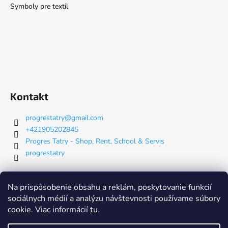
Symboly pre textil
Kontakt
progrestatry
@
gmail.com
+421905202845
Progres Tatry - Shop, Rent, School & Servis
progrestatry
Na prispôsobenie obsahu a reklám, poskytovanie funkcií
Nákupný košík
sociálnych médií a analýzu návštevnosti používame súbory
cookie. Viac informácií
tu
.
0
KS /
€0