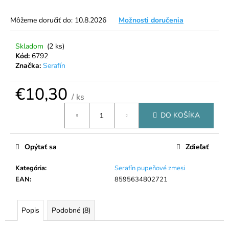
á
Môžeme doručiť do:
10.8.2026
Možnosti doručenia
j
s
Skladom
(2 ks)
ť
Kód:
6792
?
Značka:
Serafín
€10,30
/ ks
Jednotková
DO KOŠÍKA
cena:
HĽADAŤ
Opýtať sa
Zdieľať
O
Kategória
:
Serafín pupeňové zmesi
d
EAN
:
8595634802721
p
o
r
Popis
Podobné (8)
ú