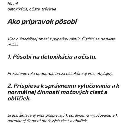
č
50 ml
a
detoxikácia, očista, trávenie
m
e
Ako prípravok pôsobí
NELLI
Viac o špeciálnej zmesi z pupeňov rastlín Čistiaci sa dozviete
PRAVÁ
nižšie:
ČOKOLÁDA
54%
1. Pôsobí na detoxikáciu a očistu.
PISTÁCIE
&
SLANÝ
KARAMEL
Prečistenie tela podporuje breza bielokôra aj vres obyčajný.
€3,50
2. Prispieva k správnemu vylučovaniu a k
normálnej činnosti močových ciest a
obličiek.
Breza, žihľava aj vres prispievajú k správnemu vylučovaniu a k
normálnej činnosti močových ciest a obličiek.