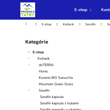
K
Prejsť
na
o
E-shop
Kont
obsah
Späť
Späť
š
do
do
í
Domov
E-shop
Košiarik
Serafín
Se
obchodu
obchodu
k
B
o
Preskočiť
Kategórie
č
kategórie
n
E-shop
ý
Košiarik
p
doTERRA
a
Horec
n
Korenie BIO SanusVia
e
Mountain Green Grass
l
Serafín
Serafín kapsule
Serafín kapsule s hubami
Serafín minerály a vitamíny