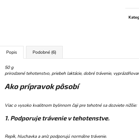
HOREC KOREŇ
PROMENÁDA M
SRDIEČKO
€10
€3,50
Kateg
Popis
Podobné (6)
50 g
prirodzené tehotenstvo, priebeh laktácie, dobré trávenie, vyprázdňova
Ako prípravok pôsobí
Viac o vysoko kvalitnom bylinnom čaji pre tehotné sa dozviete nižšie:
1. Podporuje trávenie v tehotenstve.
Repík, hluchavka a aníz podporujú normálne trávenie.