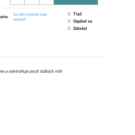
LIEČNA ČOKOLÁDA
Tlač
Serafín bylinné čaje
ória
:
sypané
Opýtať sa
Zdieľať
nie a odstraňuje pocit ťažkých nôh