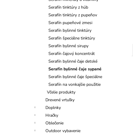
TATRANSKÁ CHATOVÁ ZMES
BYLINNÝ ČAJ 40G
Serafín tinktúry z húb
€6,50
Serafín tinktúry z pupeňov
Serafín pupeňové zmesi
Serafín bylinné tinktúry
Serafín špeciálne tinktúry
Serafín bylinné sirupy
Serafín čajový koncentrát
Serafín bylinné čaje detské
Serafín bylinné čaje sypané
Serafín bylinné čaje špeciálne
Serafín na vonkajšie použitie
Včelie produkty
Drevené vrtuľky
Doplnky
Hračky
Oblečenie
Outdoor vybavenie