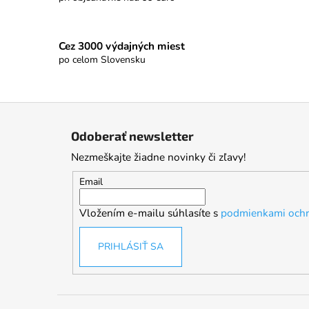
Cez 3000 výdajných miest
po celom Slovensku
Z
á
Odoberať newsletter
p
Nezmeškajte žiadne novinky či zľavy!
ä
t
Email
i
Vložením e-mailu súhlasíte s
podmienkami ochr
e
PRIHLÁSIŤ SA