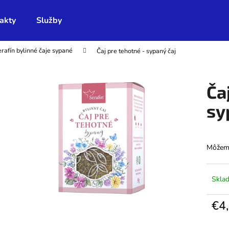
akty
Služby
rafín bylinné čaje sypané
Čaj pre tehotné - sypaný čaj
Čo potrebujete nájsť?
Ča
HĽADAŤ
sy
Odporúčame
Môžeme
Skla
€4
Jedno
cena: