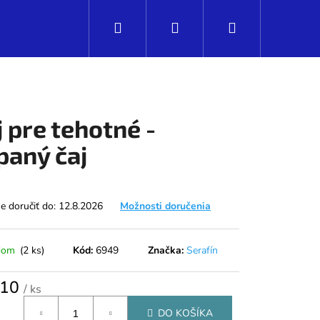
Hľadať
Prihlásenie
Nákupný
košík
j pre tehotné -
paný čaj
 doručiť do:
12.8.2026
Možnosti doručenia
dom
(2 ks)
Kód:
6949
Značka:
Serafín
Nasledujúce
,10
/ ks
tková
DO KOŠÍKA