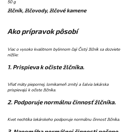
č
50 g
a
žlčník, žlčovody, žlčové kamene
m
e
Ako prípravok pôsobí
TATRANSKÁ
CHATOVÁ
ZMES
Viac o vysoko kvalitnom bylinnom čaji Čistý žlčník sa dozviete
BYLINNÝ
nižšie:
ČAJ
40G
1. Prispieva k očiste žlčníka.
€6,50
Vňať mäty piepornej, lomikameň zrnitý a šalvia lekárska
prispievajú k očiste žlčníka.
2. Podporuje normálnu činnosť žlčníka.
Kvet nechtíka lekárskeho podporuje normálnu činnosť žlčníka.
3. Napomáha normálnej činnosti pečene.