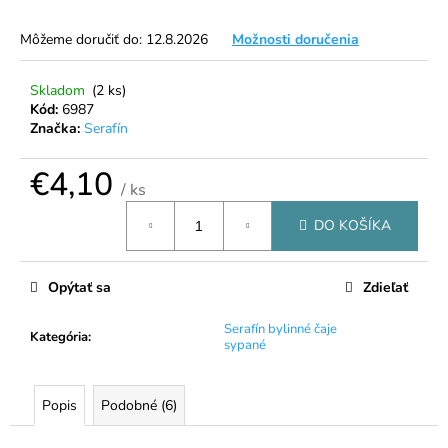
á
Môžeme doručiť do:
12.8.2026
Možnosti doručenia
j
s
Skladom
(2 ks)
ť
Kód:
6987
?
Značka:
Serafín
€4,10
/ ks
Jednotková
DO KOŠÍKA
cena:
HĽADAŤ
Opýtať sa
Zdieľať
O
Serafín bylinné čaje
Kategória
:
d
sypané
p
o
r
Popis
Podobné (6)
ú