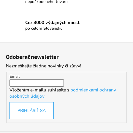
nepoškodeného tovaru
Cez 3000 výdajných miest
po celom Slovensku
Z
á
Odoberať newsletter
p
Nezmeškajte žiadne novinky či zľavy!
ä
t
Email
i
Vložením e-mailu súhlasíte s
podmienkami ochrany
e
osobných údajov
PRIHLÁSIŤ SA