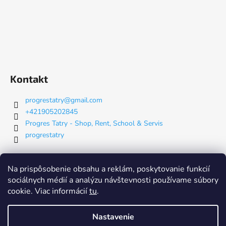
Kontakt
progrestatry
@
gmail.com
+421905202845
Progres Tatry - Shop, Rent, School & Servis
progrestatry
Na prispôsobenie obsahu a reklám, poskytovanie funkcií
Nákupný košík
sociálnych médií a analýzu návštevnosti používame súbory
cookie. Viac informácií
tu
.
0
KS /
€0
Nastavenie