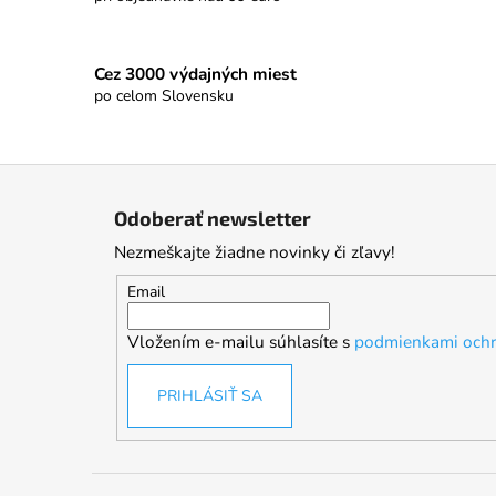
Cez 3000 výdajných miest
po celom Slovensku
Z
á
Odoberať newsletter
p
Nezmeškajte žiadne novinky či zľavy!
ä
t
Email
i
Vložením e-mailu súhlasíte s
podmienkami ochr
e
PRIHLÁSIŤ SA