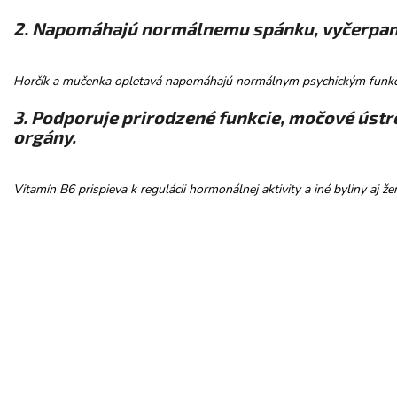
2. Napomáhajú normálnemu spánku, vyčerpani
Horčík a mučenka opletavá napomáhajú normálnym psychickým funkciá
3. Podporuje prirodzené funkcie, močové úst
orgány.
Vitamín B6 prispieva k regulácii hormonálnej aktivity a iné byliny a