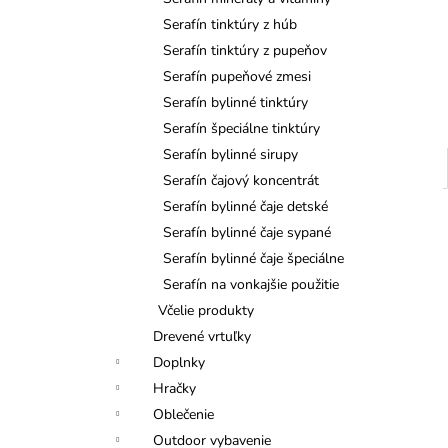
TATRANSKÁ CHATOVÁ ZMES
BYLINNÝ ČAJ 40G
Serafín tinktúry z húb
€6,50
Serafín tinktúry z pupeňov
Serafín pupeňové zmesi
Serafín bylinné tinktúry
Serafín špeciálne tinktúry
Serafín bylinné sirupy
Serafín čajový koncentrát
Serafín bylinné čaje detské
Serafín bylinné čaje sypané
Serafín bylinné čaje špeciálne
Serafín na vonkajšie použitie
Včelie produkty
Drevené vrtuľky
Doplnky
Hračky
Oblečenie
Outdoor vybavenie