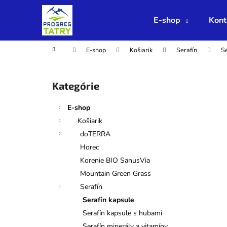
K
Prejsť
na
o
E-shop
Kont
obsah
Späť
Späť
š
do
do
í
Domov
E-shop
Košiarik
Serafín
Se
obchodu
obchodu
k
B
o
Preskočiť
Kategórie
č
kategórie
n
E-shop
ý
Košiarik
p
doTERRA
a
Horec
n
Korenie BIO SanusVia
e
Mountain Green Grass
l
Serafín
Serafín kapsule
Serafín kapsule s hubami
Serafín minerály a vitamíny