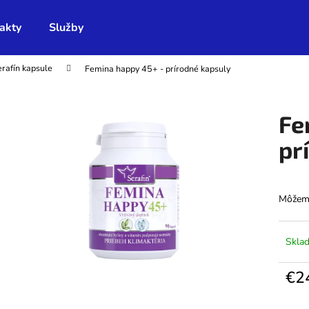
akty
Služby
rafín kapsule
Femina happy 45+ - prírodné kapsuly
Čo potrebujete nájsť?
Fe
HĽADAŤ
pr
Odporúčame
Môžeme
Skla
€2
Jedno
cena: