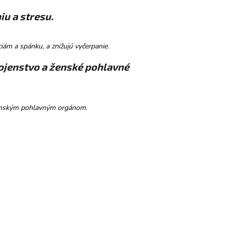
u a stresu.
m a spánku, a znižujú vyčerpanie.
rojenstvo a ženské pohlavné
j ženským pohlavným orgánom.