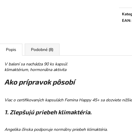
HOREC KOREŇ
PROMENÁDA M
SRDIEČKO
€10
€3,50
Kateg
EAN
:
Popis
Podobné (8)
V balení sa nachádza 90 ks kapsúl
klimaktérium, hormonálna aktivita
Ako prípravok pôsobí
Viac o certifikovaných kapsulách Femina Happy 45+ sa dozviete nižšie
1. Zlepšujú priebeh klimaktéria.
Angelika čínska podporuje normálny priebeh klimaktéria.