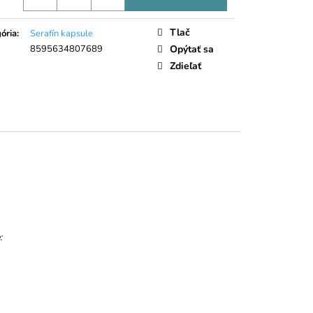
LIEČNA ČOKOLÁDA
Tlač
ória
:
Serafín kapsule
8595634807689
Opýtať sa
Zdieľať
: