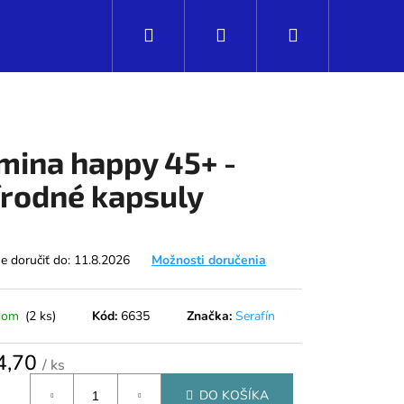
Hľadať
Prihlásenie
Nákupný
košík
mina happy 45+ -
írodné kapsuly
 doručiť do:
11.8.2026
Možnosti doručenia
dom
(2 ks)
Kód:
6635
Značka:
Serafín
Nasledujúce
4,70
/ ks
tková
DO KOŠÍKA