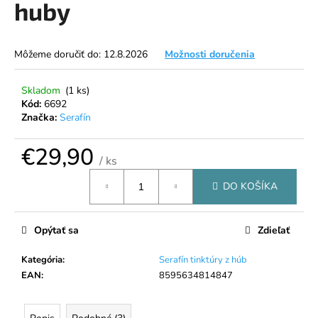
huby
á
j
s
Môžeme doručiť do:
12.8.2026
Možnosti doručenia
ť
?
Skladom
(1 ks)
Kód:
6692
Značka:
Serafín
€29,90
/ ks
HĽADAŤ
Jednotková
DO KOŠÍKA
cena:
O
Opýtať sa
Zdieľať
d
p
Kategória
:
Serafín tinktúry z húb
o
EAN
:
8595634814847
r
ú