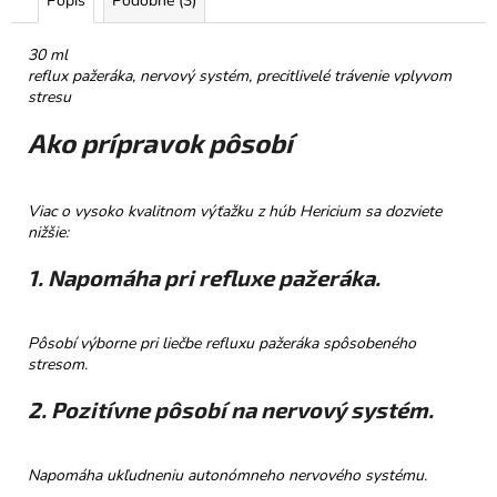
Popis
Podobné (3)
č
a
m
30 ml
e
reflux pažeráka, nervový systém, precitlivelé trávenie vplyvom
stresu
Ako prípravok pôsobí
TATRANSKÁ
CHATOVÁ
ZMES
BYLINNÝ
Viac o vysoko kvalitnom výťažku z húb Hericium sa dozviete
ČAJ
nižšie:
40G
€6,50
1. Napomáha pri refluxe pažeráka.
Pôsobí výborne pri liečbe refluxu pažeráka spôsobeného
stresom.
2. Pozitívne pôsobí na nervový systém.
Napomáha ukľudneniu autonómneho nervového systému.