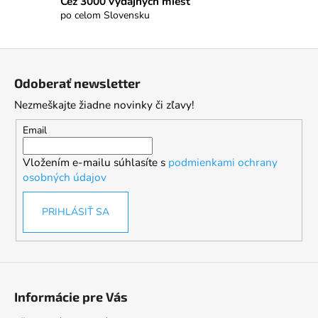
Cez 3000 výdajných miest
po celom Slovensku
Z
á
Odoberať newsletter
p
Nezmeškajte žiadne novinky či zľavy!
ä
t
Email
i
Vložením e-mailu súhlasíte s
podmienkami ochrany
e
osobných údajov
PRIHLÁSIŤ SA
Informácie pre Vás