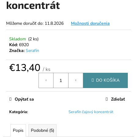
koncentrát
á
j
s
Môžeme doručiť do:
11.8.2026
Možnosti doručenia
ť
?
Skladom
(2 ks)
Kód:
6920
Značka:
Serafín
€13,40
/ ks
HĽADAŤ
Jednotková
DO KOŠÍKA
cena:
O
Opýtať sa
Zdieľať
d
p
Kategória
:
Serafín čajový koncentrát
o
r
Popis
Podobné (5)
ú