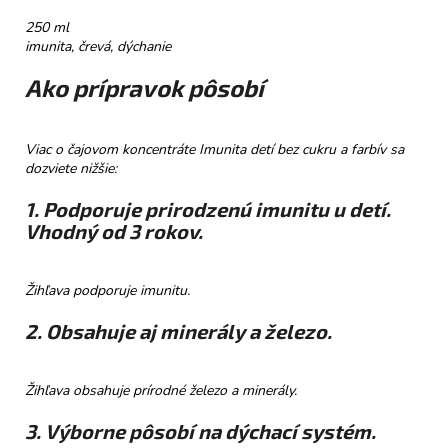
č
a
250 ml
m
imunita, črevá, dýchanie
e
Ako prípravok pôsobí
PROMENÁDA
HORKÁ
Viac o čajovom koncentráte Imunita detí bez cukru a farbív sa
ČOKOLÁDA
dozviete nižšie:
SRDIEČKO
€3,50
1. Podporuje prirodzenú imunitu u detí.
Vhodný od 3 rokov.
Žihľava podporuje imunitu.
2. Obsahuje aj minerály a železo.
Žihľava obsahuje prírodné železo a minerály.
3. Výborne pôsobí na dýchací systém.