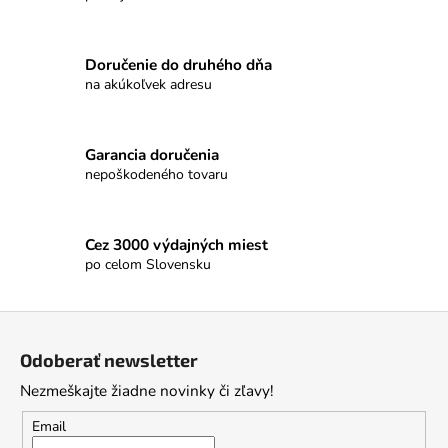
Doručenie do druhého dňa
na akúkoľvek adresu
Garancia doručenia
nepoškodeného tovaru
Cez 3000 výdajných miest
po celom Slovensku
Z
á
Odoberať newsletter
p
Nezmeškajte žiadne novinky či zľavy!
ä
t
Email