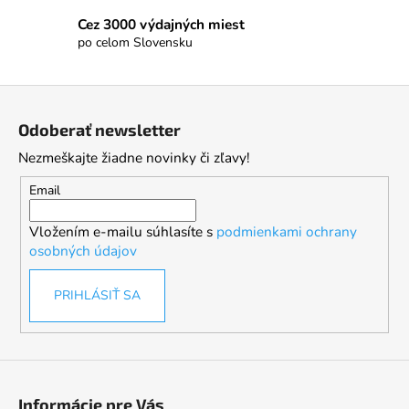
Cez 3000 výdajných miest
po celom Slovensku
Z
á
Odoberať newsletter
p
Nezmeškajte žiadne novinky či zľavy!
ä
t
Email
i
Vložením e-mailu súhlasíte s
podmienkami ochrany
e
osobných údajov
PRIHLÁSIŤ SA
Informácie pre Vás