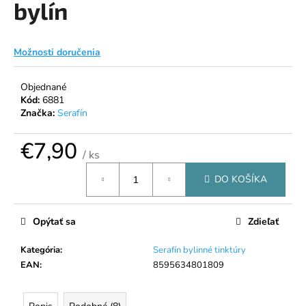
bylín
á
j
s
Možnosti doručenia
ť
?
Objednané
Kód:
6881
Značka:
Serafín
€7,90
/ ks
HĽADAŤ
Jednotková
DO KOŠÍKA
cena:
O
Opýtať sa
Zdieľať
d
p
Kategória
:
Serafín bylinné tinktúry
o
EAN
:
8595634801809
r
ú