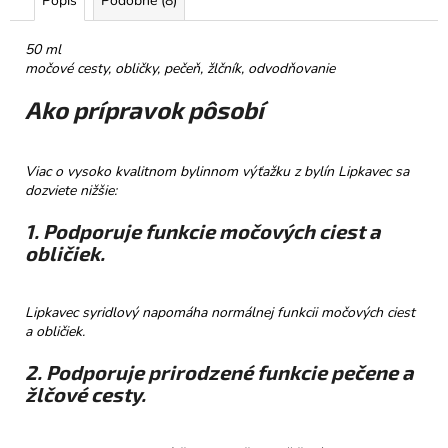
Popis
Podobné (8)
č
a
m
50 ml
e
močové cesty, obličky, pečeň, žlčník, odvodňovanie
Ako prípravok pôsobí
TATRANSKÁ
CHATOVÁ
ZMES
Viac o vysoko kvalitnom bylinnom výťažku z bylín Lipkavec sa
BYLINNÝ
dozviete nižšie:
ČAJ
40G
1. Podporuje funkcie močových ciest a
€6,50
obličiek.
Lipkavec syridlový napomáha normálnej funkcii močových ciest
a obličiek.
2. Podporuje prirodzené funkcie pečene a
žlčové cesty.