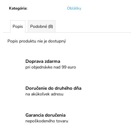
č
a
Kategória
:
Oblátky
m
e
Popis
Podobné (8)
HOREC
Popis produktu nie je dostupný
KOREŇ
€10
Doprava zdarma
pri objednávke nad 99 euro
Doručenie do druhého dňa
na akúkoľvek adresu
Garancia doručenia
nepoškodeného tovaru