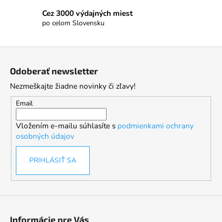
Cez 3000 výdajných miest
po celom Slovensku
Z
á
Odoberať newsletter
p
Nezmeškajte žiadne novinky či zľavy!
ä
t
Email
i
Vložením e-mailu súhlasíte s
podmienkami ochrany
e
osobných údajov
PRIHLÁSIŤ SA
Informácie pre Vás