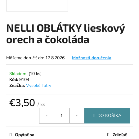
á
j
s
NELLI OBLÁTKY lieskový
ť
orech a čokoláda
?
Môžeme doručiť do:
12.8.2026
Možnosti doručenia
HĽADAŤ
Skladom
(10 ks)
Kód:
9104
Značka:
Vysoké Tatry
O
€3,50
/ ks
d
Jednotková
p
DO KOŠÍKA
cena:
o
r
ú
Opýtať sa
Zdieľať