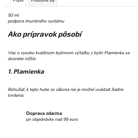
Popis
Podobné (8)
č
a
m
50 ml
e
podpora imunitného systému
Ako prípravok pôsobí
PROMENÁDA
HORKÁ
ČOKOLÁDA
Viac o vysoko kvalitnom bylinnom výťažku z bylín Plamienka sa
SRDIEČKO
dozviete nižšie:
€3,50
1. Plamienka
Bohužiaľ, k tejto hube zo zákona nie je možné uvádzať žiadne
tvrdenia.
Doprava zdarma
pri objednávke nad 99 euro