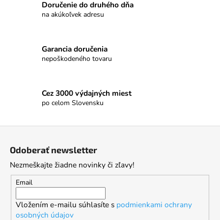
Doručenie do druhého dňa
na akúkoľvek adresu
Garancia doručenia
nepoškodeného tovaru
Cez 3000 výdajných miest
po celom Slovensku
Z
á
Odoberať newsletter
p
Nezmeškajte žiadne novinky či zľavy!
ä
t
Email
i
Vložením e-mailu súhlasíte s
podmienkami ochrany
e
osobných údajov