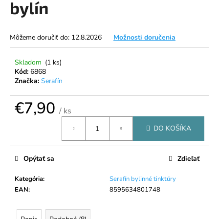
bylín
á
j
s
Môžeme doručiť do:
12.8.2026
Možnosti doručenia
ť
?
Skladom
(1 ks)
Kód:
6868
Značka:
Serafín
€7,90
/ ks
HĽADAŤ
Jednotková
DO KOŠÍKA
cena:
O
Opýtať sa
Zdieľať
d
p
Kategória
:
Serafín bylinné tinktúry
o
EAN
:
8595634801748
r
ú