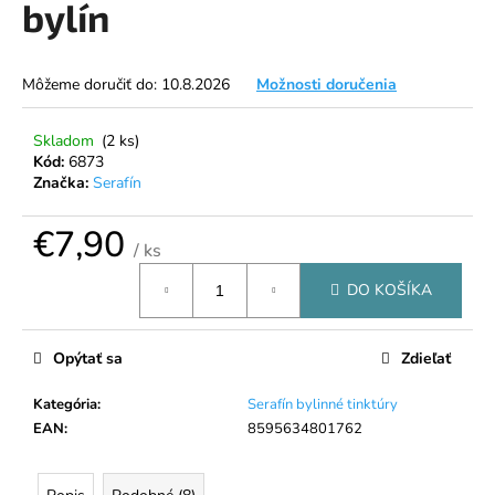
bylín
á
j
s
Môžeme doručiť do:
10.8.2026
Možnosti doručenia
ť
?
Skladom
(2 ks)
Kód:
6873
Značka:
Serafín
€7,90
/ ks
HĽADAŤ
Jednotková
DO KOŠÍKA
cena:
O
Opýtať sa
Zdieľať
d
p
Kategória
:
Serafín bylinné tinktúry
o
EAN
:
8595634801762
r
ú