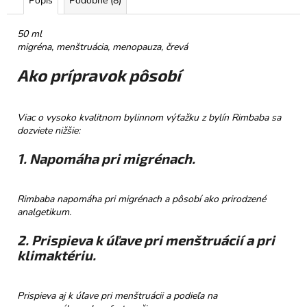
Popis
Podobné (8)
č
a
m
50 ml
e
migréna, menštruácia, menopauza, črevá
Ako prípravok pôsobí
NELLI
PRAVÁ
ČOKOLÁDA
Viac o vysoko kvalitnom bylinnom výťažku z bylín Rimbaba sa
54%
dozviete nižšie:
VIŠNE
&
RÍBEZLE
1. Napomáha pri migrénach.
€3,50
Rimbaba napomáha pri migrénach a pôsobí ako prirodzené
analgetikum.
2. Prispieva k úľave pri menštruácií a pri
klimaktériu.
Prispieva aj k úľave pri menštruácii a podieľa na