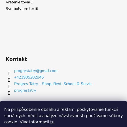
Vrátenie tovaru
Symboly pre textil
Kontakt
progrestatry
@
gmail.com
+421905202845
Progres Tatry - Shop, Rent, School & Servis
progrestatry
Na prispôsobenie obsahu a reklám, poskytovanie funkcií
Nákupný košík
sociálnych médií a analýzu návštevnosti používame súbory
cookie. Viac informácií
tu
.
0
KS /
€0