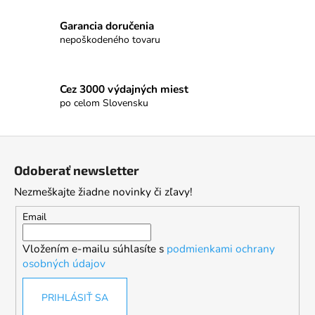
Garancia doručenia
nepoškodeného tovaru
Cez 3000 výdajných miest
po celom Slovensku
Z
á
Odoberať newsletter
p
Nezmeškajte žiadne novinky či zľavy!
ä
t
Email
i
Vložením e-mailu súhlasíte s
podmienkami ochrany
e
osobných údajov
PRIHLÁSIŤ SA